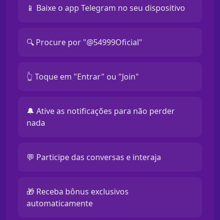
📱 Baixe o app Telegram no seu dispositivo
🔍 Procure por "@54999Oficial"
👆 Toque em "Entrar" ou "Join"
🔔 Ative as notificações para não perder
nada
💬 Participe das conversas e interaja
🎁 Receba bônus exclusivos
automaticamente