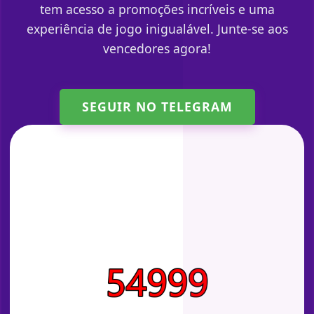
tem acesso a promoções incríveis e uma
experiência de jogo inigualável. Junte-se aos
vencedores agora!
SEGUIR NO TELEGRAM