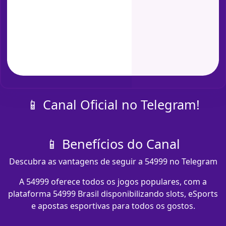
📱 Canal Oficial no Telegram!
📱 Benefícios do Canal
Descubra as vantagens de seguir a 54999 no Telegram
A 54999 oferece todos os jogos populares, com a
plataforma 54999 Brasil disponibilizando slots, eSports
e apostas esportivas para todos os gostos.