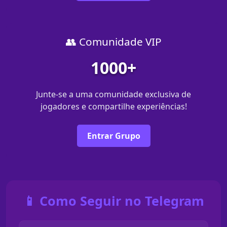
👥 Comunidade VIP
1000+
Junte-se a uma comunidade exclusiva de
jogadores e compartilhe experiências!
Entrar Grupo
📱 Como Seguir no Telegram