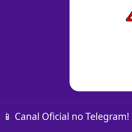
📱 Canal Oficial no Telegram!