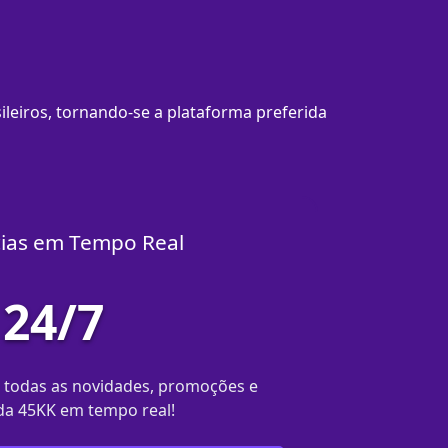
leiros, tornando-se a plataforma preferida
cias em Tempo Real
24/7
e todas as novidades, promoções e
da 45KK em tempo real!