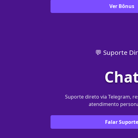
Ver Bônus
💬 Suporte Di
Cha
Suporte direto via Telegram, r
atendimento persona
Falar Suport