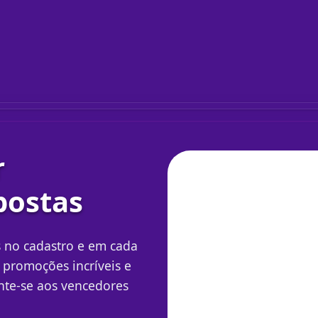
r
postas
 no cadastro e em cada
 promoções incríveis e
unte-se aos vencedores