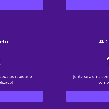
reto
👥 
t
espostas rápidas e
Junte-se a uma com
lizado!
compa
e