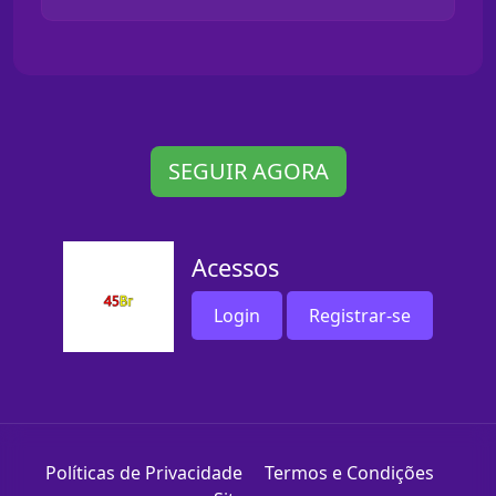
SEGUIR AGORA
Acessos
Login
Registrar-se
Políticas de Privacidade
Termos e Condições