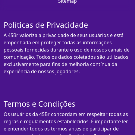
Sitemap
Políticas de Privacidade
A 45Br valoriza a privacidade de seus usuários e está
empenhada em proteger todas as informações
pessoais fornecidas durante o uso de nossos canais de
comunicação. Todos os dados coletados são utilizados
exclusivamente para fins de melhoria contínua da
experiência de nossos jogadores.
Termos e Condições
Os usuários da 45Br concordam em respeitar todas as
regras e regulamentos estabelecidos. É importante ler
e entender todos os termos antes de participar de