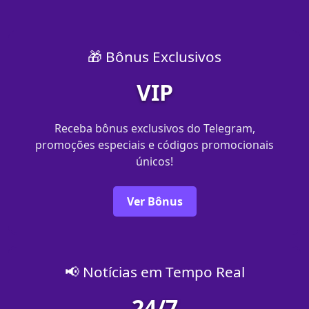
🎁 Bônus Exclusivos
VIP
Receba bônus exclusivos do Telegram,
promoções especiais e códigos promocionais
únicos!
Ver Bônus
📢 Notícias em Tempo Real
24/7