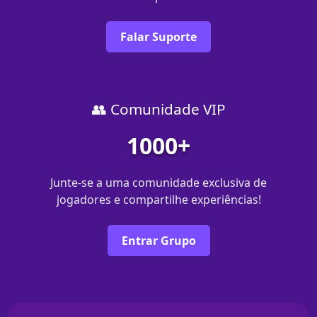
Falar Suporte
👥 Comunidade VIP
1000+
Junte-se a uma comunidade exclusiva de
jogadores e compartilhe experiências!
Entrar Grupo