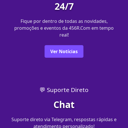
24/7
Fique por dentro de todas as novidades,
promoções e eventos da 456R.Com em tempo
real!
Ver Notícias
💬 Suporte Direto
Chat
Suporte direto via Telegram, respostas rápidas e
atendimento personalizado!