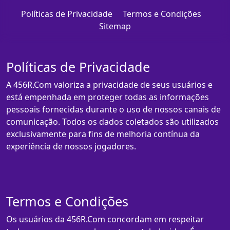
Políticas de Privacidade
Termos e Condições
Sitemap
Políticas de Privacidade
A 456R.Com valoriza a privacidade de seus usuários e
está empenhada em proteger todas as informações
pessoais fornecidas durante o uso de nossos canais de
comunicação. Todos os dados coletados são utilizados
exclusivamente para fins de melhoria contínua da
experiência de nossos jogadores.
Termos e Condições
Os usuários da 456R.Com concordam em respeitar