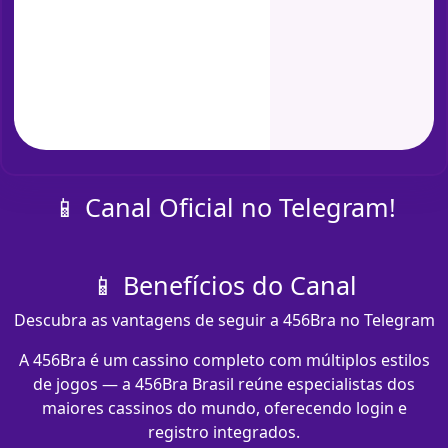
📱 Canal Oficial no Telegram!
📱 Benefícios do Canal
Descubra as vantagens de seguir a 456Bra no Telegram
A 456Bra é um cassino completo com múltiplos estilos
de jogos — a 456Bra Brasil reúne especialistas dos
maiores cassinos do mundo, oferecendo login e
registro integrados.