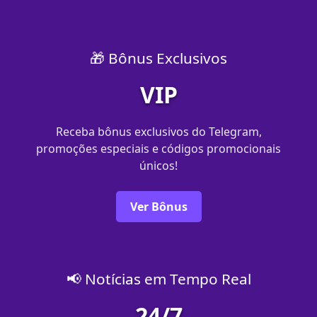
🎁 Bônus Exclusivos
VIP
Receba bônus exclusivos do Telegram,
promoções especiais e códigos promocionais
únicos!
Ver Bônus
📢 Notícias em Tempo Real
24/7