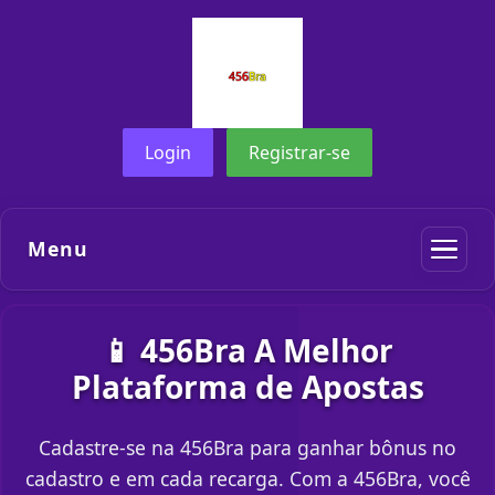
Login
Registrar-se
Menu
📱 456Bra A Melhor
Plataforma de Apostas
Cadastre-se na 456Bra para ganhar bônus no
cadastro e em cada recarga. Com a 456Bra, você