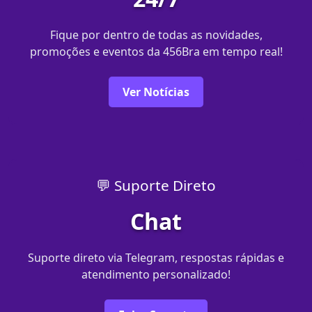
Fique por dentro de todas as novidades,
promoções e eventos da 456Bra em tempo real!
Ver Notícias
💬 Suporte Direto
Chat
Suporte direto via Telegram, respostas rápidas e
atendimento personalizado!