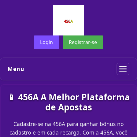
Login
Registrar-se
Menu
📱 456A A Melhor Plataforma
de Apostas
Cadastre-se na 456A para ganhar bônus no
cadastro e em cada recarga. Com a 456A, você