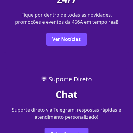
Fique por dentro de todas as novidades,
promoções e eventos da 456A em tempo real!
Ver Notícias
💬 Suporte Direto
Chat
Suporte direto via Telegram, respostas rápidas e
atendimento personalizado!