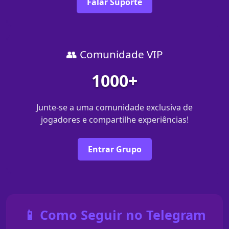
Falar Suporte
👥 Comunidade VIP
1000+
Junte-se a uma comunidade exclusiva de
jogadores e compartilhe experiências!
Entrar Grupo
📱 Como Seguir no Telegram