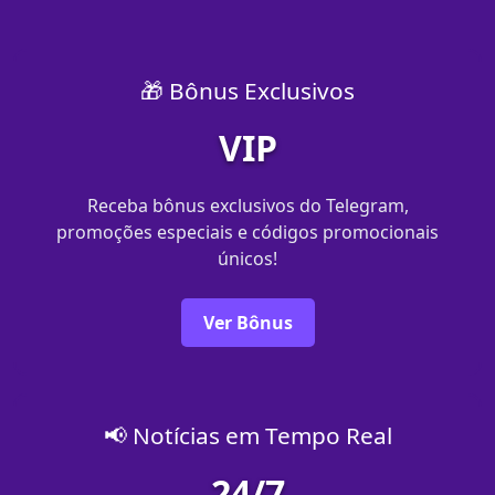
🎁 Bônus Exclusivos
VIP
Receba bônus exclusivos do Telegram,
promoções especiais e códigos promocionais
únicos!
Ver Bônus
📢 Notícias em Tempo Real
24/7