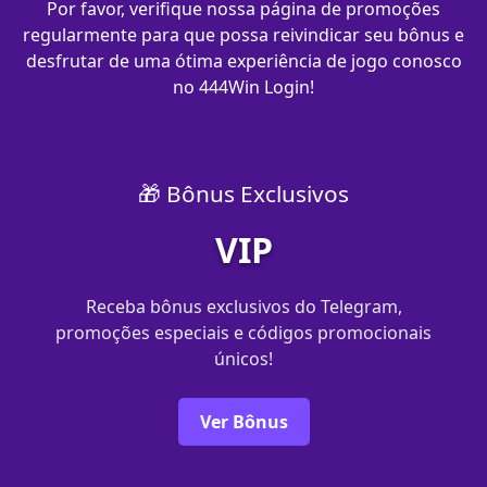
Por favor, verifique nossa página de promoções
regularmente para que possa reivindicar seu bônus e
desfrutar de uma ótima experiência de jogo conosco
no 444Win Login!
🎁 Bônus Exclusivos
VIP
Receba bônus exclusivos do Telegram,
promoções especiais e códigos promocionais
únicos!
Ver Bônus