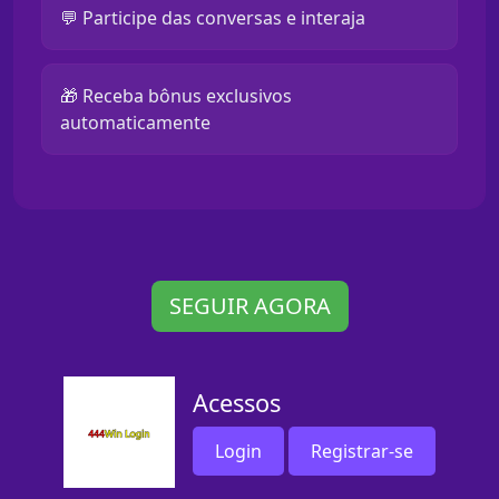
💬 Participe das conversas e interaja
🎁 Receba bônus exclusivos
automaticamente
SEGUIR AGORA
Acessos
Login
Registrar-se