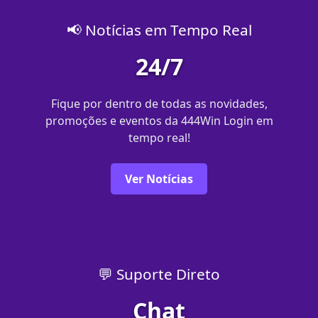
📢 Notícias em Tempo Real
24/7
Fique por dentro de todas as novidades,
promoções e eventos da 444Win Login em
tempo real!
Ver Notícias
💬 Suporte Direto
Chat