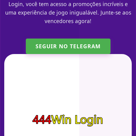
Login, você tem acesso a promoções incríveis e
uma experiência de jogo inigualável. Junte-se aos
vencedores agora!
SEGUIR NO TELEGRAM