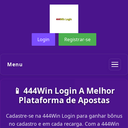
Login
Registrar-se
Menu
📱 444Win Login A Melhor
Plataforma de Apostas
Cadastre-se na 444Win Login para ganhar bônus
no cadastro e em cada recarga. Com a 444Win