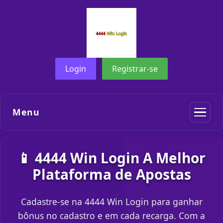
Login
Registrar-se
Menu
📱 4444 Win Login A Melhor
Plataforma de Apostas
Cadastre-se na 4444 Win Login para ganhar
bônus no cadastro e em cada recarga. Com a