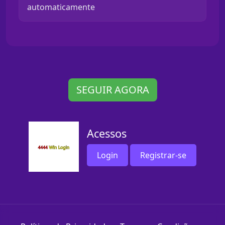
automaticamente
SEGUIR AGORA
Acessos
Login
Registrar-se