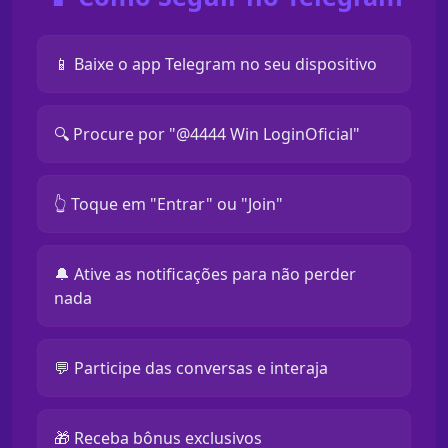
📱 Baixe o app Telegram no seu dispositivo
🔍 Procure por "@4444 Win LoginOficial"
👆 Toque em "Entrar" ou "Join"
🔔 Ative as notificações para não perder
nada
💬 Participe das conversas e interaja
🎁 Receba bônus exclusivos