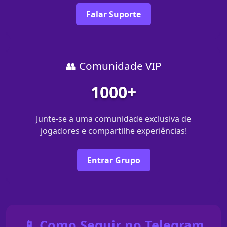
Falar Suporte
👥 Comunidade VIP
1000+
Junte-se a uma comunidade exclusiva de
jogadores e compartilhe experiências!
Entrar Grupo
📱 Como Seguir no Telegram