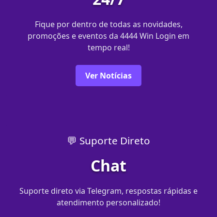
Fique por dentro de todas as novidades,
promoções e eventos da 4444 Win Login em
tempo real!
Ver Notícias
💬 Suporte Direto
Chat
Suporte direto via Telegram, respostas rápidas e
atendimento personalizado!