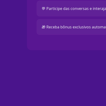
💬 Participe das conversas e interaj
🎁 Receba bônus exclusivos autom