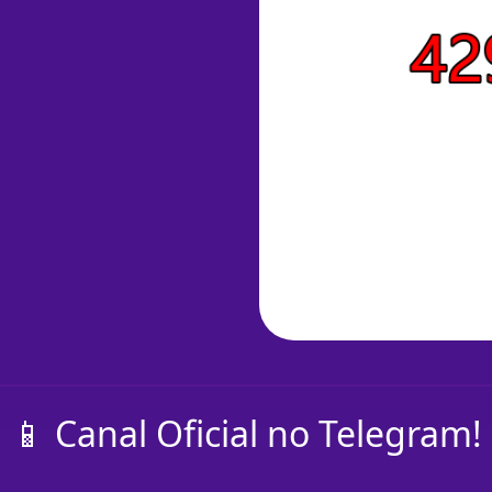
📱 Canal Oficial no Telegram!