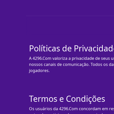
Políticas de Privacida
A 4296.Com valoriza a privacidade de seus 
nossos canais de comunicação. Todos os dad
jogadores.
Termos e Condições
Os usuários da 4296.Com concordam em resp