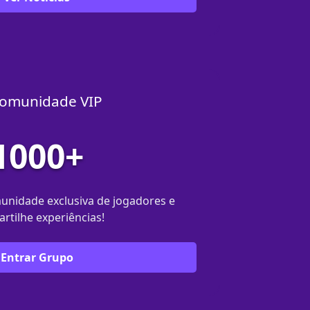
Comunidade VIP
1000+
unidade exclusiva de jogadores e
rtilhe experiências!
Entrar Grupo