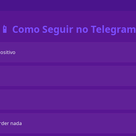
📱 Como Seguir no Telegram
ositivo
erder nada