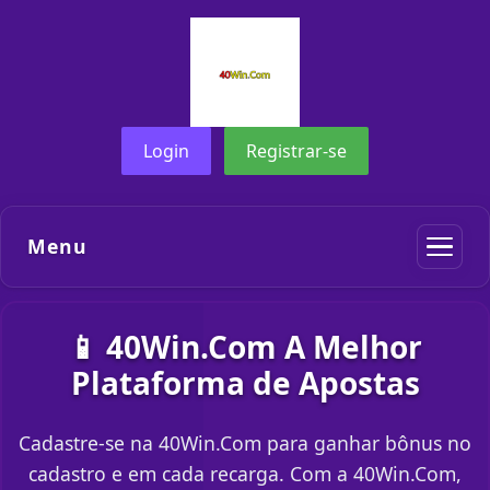
Login
Registrar-se
Menu
📱 40Win.Com A Melhor
Plataforma de Apostas
Cadastre-se na 40Win.Com para ganhar bônus no
cadastro e em cada recarga. Com a 40Win.Com,