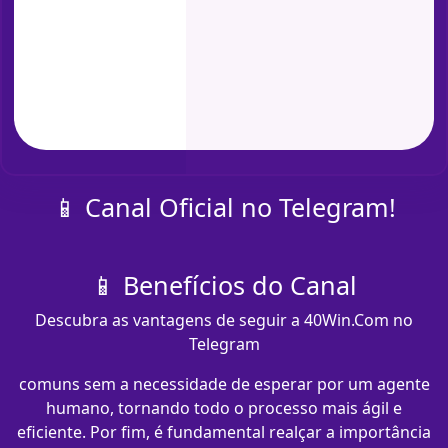
📱 Canal Oficial no Telegram!
📱 Benefícios do Canal
Descubra as vantagens de seguir a 40Win.Com no
Telegram
comuns sem a necessidade de esperar por um agente
humano, tornando todo o processo mais ágil e
eficiente. Por fim, é fundamental realçar a importância