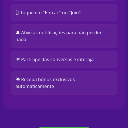
👆 Toque em "Entrar" ou "Join"
🔔 Ative as notificações para não perder
nada
💬 Participe das conversas e interaja
🎁 Receba bônus exclusivos
automaticamente