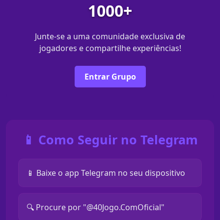
1000+
Junte-se a uma comunidade exclusiva de
jogadores e compartilhe experiências!
Entrar Grupo
📱 Como Seguir no Telegram
📱 Baixe o app Telegram no seu dispositivo
🔍 Procure por "@40Jogo.ComOficial"