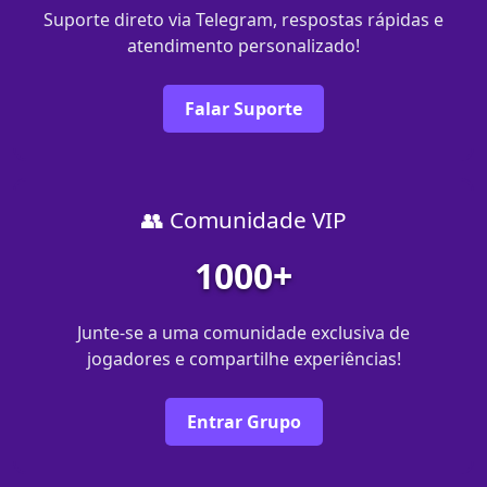
Suporte direto via Telegram, respostas rápidas e
atendimento personalizado!
Falar Suporte
👥 Comunidade VIP
1000+
Junte-se a uma comunidade exclusiva de
jogadores e compartilhe experiências!
Entrar Grupo