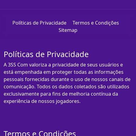
Políticas de Privacidade
Termos e Condições
Sitemap
Políticas de Privacidade
A 3SS Com valoriza a privacidade de seus usuários e
está empenhada em proteger todas as informações
pessoais fornecidas durante o uso de nossos canais de
comunicação. Todos os dados coletados são utilizados
exclusivamente para fins de melhoria contínua da
experiência de nossos jogadores.
Termos e Condições