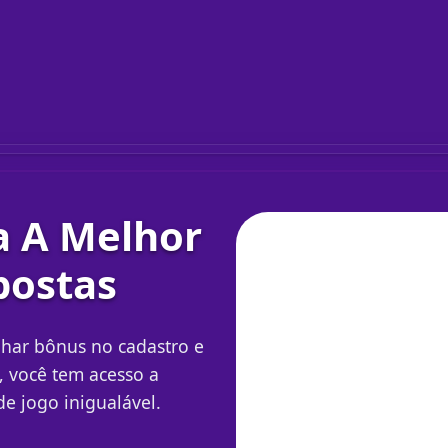
a A Melhor
postas
nhar bônus no cadastro e
, você tem acesso a
e jogo inigualável.