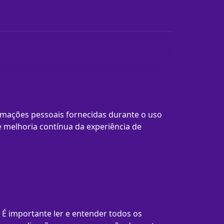
ormações pessoais fornecidas durante o uso
e melhoria contínua da experiência de
É importante ler e entender todos os