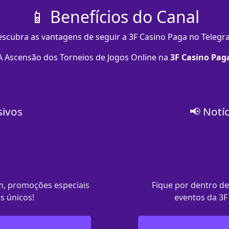
📱 Benefícios do Canal
scubra as vantagens de seguir a 3F Casino Paga no Teleg
A Ascensão dos Torneios de Jogos Online na
3F Casino Pag
sivos
📢 Notí
m, promoções especiais
Fique por dentro d
s únicos!
eventos da 3F