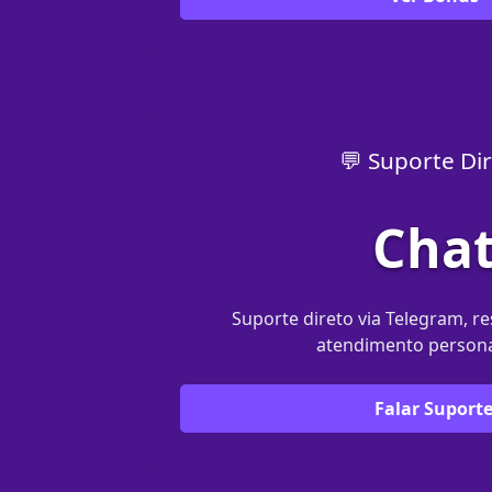
💬 Suporte Di
Cha
Suporte direto via Telegram, r
atendimento persona
Falar Suport