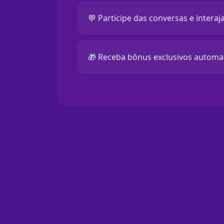
💬 Participe das conversas e interaj
🎁 Receba bônus exclusivos autom