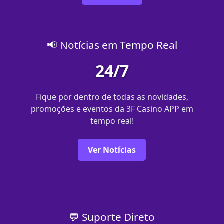
📢 Notícias em Tempo Real
24/7
Fique por dentro de todas as novidades,
promoções e eventos da 3F Casino APP em
tempo real!
Ver Notícias
💬 Suporte Direto