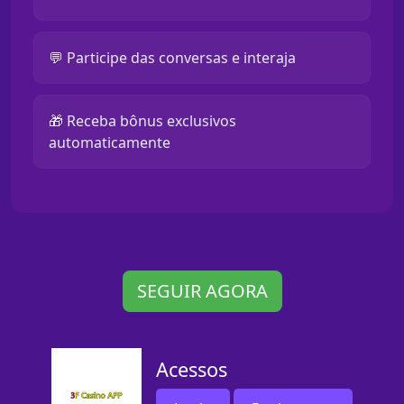
💬 Participe das conversas e interaja
🎁 Receba bônus exclusivos
automaticamente
SEGUIR AGORA
Acessos