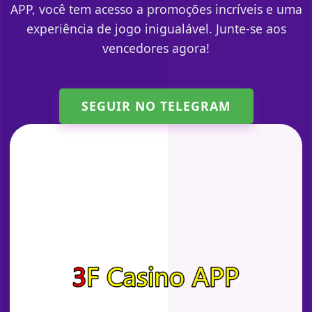
APP, você tem acesso a promoções incríveis e uma
experiência de jogo inigualável. Junte-se aos
vencedores agora!
SEGUIR NO TELEGRAM