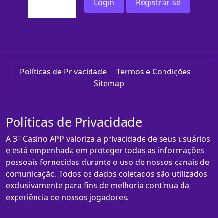
Login
Registrar-se
Políticas de Privacidade
Termos e Condições
Sitemap
Políticas de Privacidade
A 3F Casino APP valoriza a privacidade de seus usuários
e está empenhada em proteger todas as informações
pessoais fornecidas durante o uso de nossos canais de
comunicação. Todos os dados coletados são utilizados
exclusivamente para fins de melhoria contínua da
experiência de nossos jogadores.