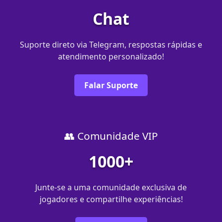
Chat
Suporte direto via Telegram, respostas rápidas e
atendimento personalizado!
Falar Suporte
👥 Comunidade VIP
1000+
Junte-se a uma comunidade exclusiva de
jogadores e compartilhe experiências!