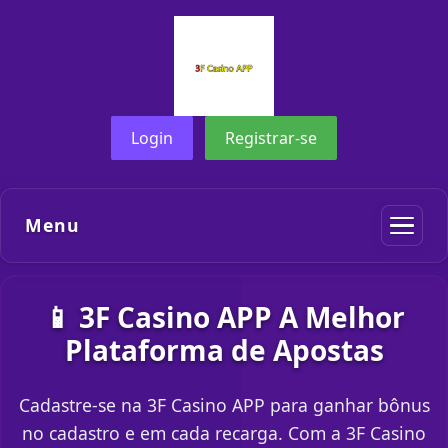
Login
Registrar-se
Menu
📱 3F Casino APP A Melhor
Plataforma de Apostas
Cadastre-se na 3F Casino APP para ganhar bônus
no cadastro e em cada recarga. Com a 3F Casino