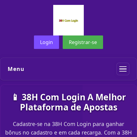
Login
Registrar-se
Menu
📱 38H Com Login A Melhor
Plataforma de Apostas
Cadastre-se na 38H Com Login para ganhar
bônus no cadastro e em cada recarga. Com a 38H