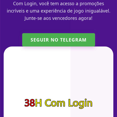
Com Login, você tem acesso a promoções
incríveis e uma experiência de jogo inigualável.
Junte-se aos vencedores agora!
SEGUIR NO TELEGRAM