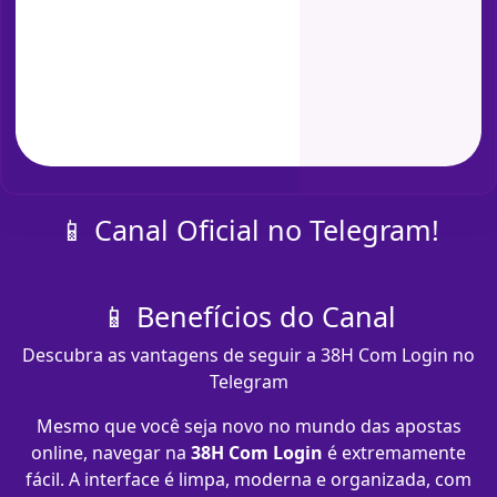
📱 Canal Oficial no Telegram!
📱 Benefícios do Canal
Descubra as vantagens de seguir a 38H Com Login no
Telegram
Mesmo que você seja novo no mundo das apostas
online, navegar na
38H Com Login
é extremamente
fácil. A interface é limpa, moderna e organizada, com