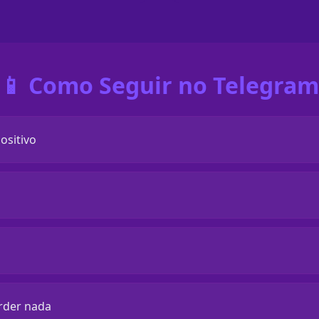
📱 Como Seguir no Telegram
ositivo
erder nada