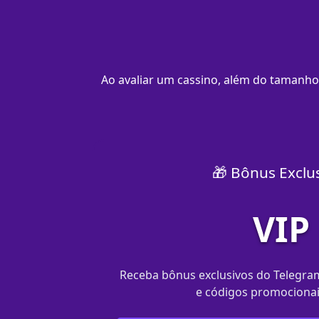
Ao avaliar um cassino, além do tamanho
🎁 Bônus Exclu
VIP
Receba bônus exclusivos do Telegra
e códigos promocionai