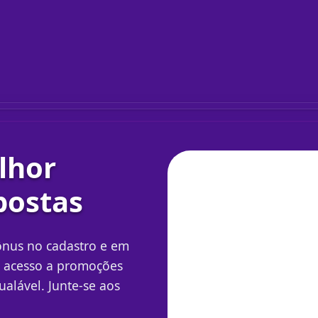
lhor
postas
ônus no cadastro e em
m acesso a promoções
ualável. Junte-se aos