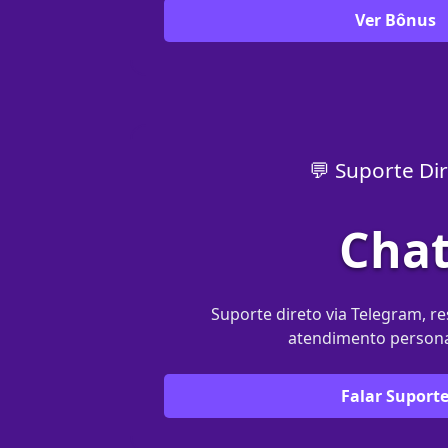
Ver Bônus
💬 Suporte Di
Cha
Suporte direto via Telegram, r
atendimento persona
Falar Suport