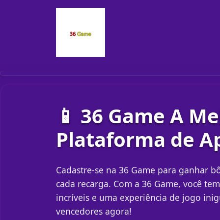
📱 36 Game A Me
Plataforma de A
Cadastre-se na 36 Game para ganhar b
cada recarga. Com a 36 Game, você te
incríveis e uma experiência de jogo inig
vencedores agora!