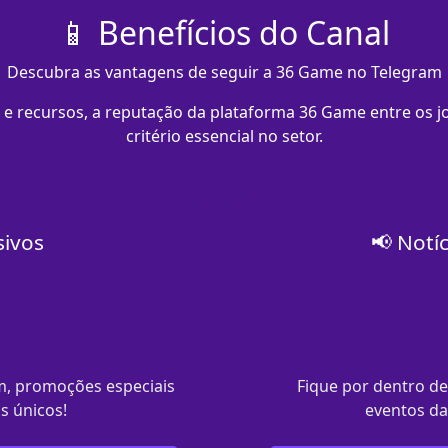
📱 Benefícios do Canal
Descubra as vantagens de seguir a 36 Game no Telegram
 e recursos, a reputação da plataforma 36 Game entre os
critério essencial no setor.
sivos
📢 Notí
m, promoções especiais
Fique por dentro d
s únicos!
eventos da