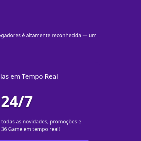
 jogadores é altamente reconhecida — um
cias em Tempo Real
24/7
e todas as novidades, promoções e
 36 Game em tempo real!