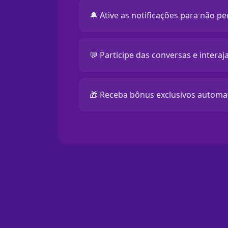
🔔 Ative as notificações para não p
💬 Participe das conversas e interaj
🎁 Receba bônus exclusivos autom