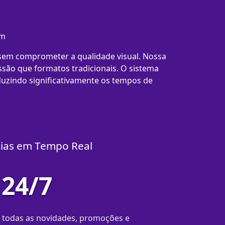
am
em comprometer a qualidade visual. Nossa
ão que formatos tradicionais. O sistema
duzindo significativamente os tempos de
cias em Tempo Real
24/7
e todas as novidades, promoções e