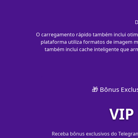
D
O carregamento rápido também inclui oti
plataforma utiliza formatos de imagem 
também inclui cache inteligente que ar
🎁 Bônus Exclu
VIP
Receba bônus exclusivos do Telegra