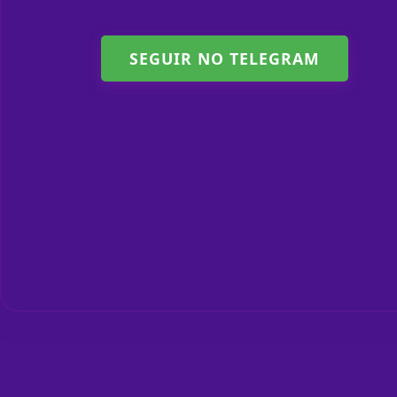
SEGUIR NO TELEGRAM