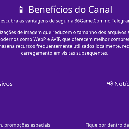
📱 Benefícios do Canal
escubra as vantagens de seguir a 36Game.Com no Telegr
mizações de imagem que reduzem o tamanho dos arquivos s
modernos como WebP e AVIF, que oferecem melhor compress
mazena recursos frequentemente utilizados localmente, re
carregamento em visitas subsequentes.
sivos
📢 Notí
m, promoções especiais
Fique por dentro d