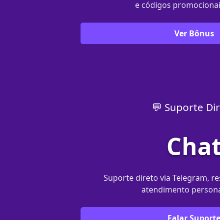
e códigos promocionai
Ver Bônus
💬 Suporte Di
Cha
Suporte direto via Telegram, r
atendimento persona
Falar Suport