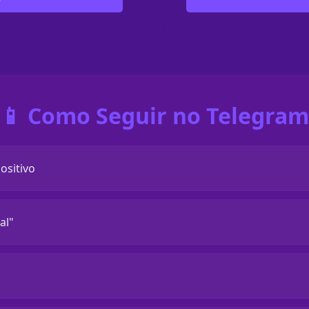
📱 Como Seguir no Telegram
ositivo
al"