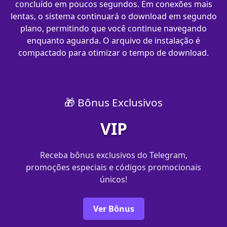
concluído em poucos segundos. Em conexões mais
lentas, o sistema continuará o download em segundo
plano, permitindo que você continue navegando
enquanto aguarda. O arquivo de instalação é
compactado para otimizar o tempo de download.
🎁 Bônus Exclusivos
VIP
Receba bônus exclusivos do Telegram,
promoções especiais e códigos promocionais
únicos!
Ver Bônus