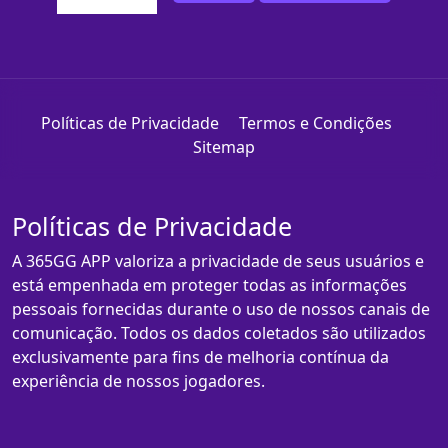
Políticas de Privacidade
Termos e Condições
Sitemap
Políticas de Privacidade
A 365GG APP valoriza a privacidade de seus usuários e
está empenhada em proteger todas as informações
pessoais fornecidas durante o uso de nossos canais de
comunicação. Todos os dados coletados são utilizados
exclusivamente para fins de melhoria contínua da
experiência de nossos jogadores.