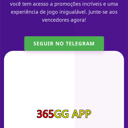
você tem acesso a promoções incríveis e uma
experiência de jogo inigualável. Junte-se aos
vencedores agora!
SEGUIR NO TELEGRAM