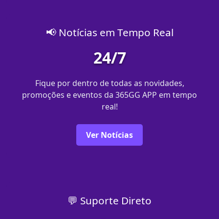
📢 Notícias em Tempo Real
24/7
Fique por dentro de todas as novidades,
promoções e eventos da 365GG APP em tempo
real!
Ver Notícias
💬 Suporte Direto