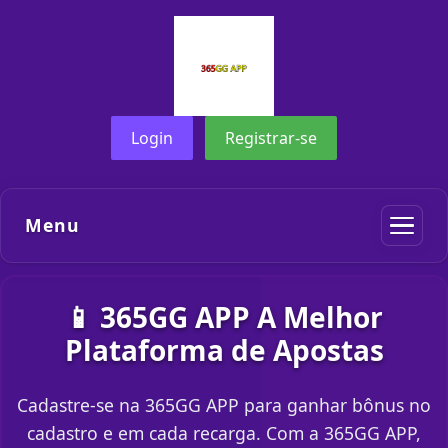
Login
Registrar-se
Menu
📱 365GG APP A Melhor
Plataforma de Apostas
Cadastre-se na 365GG APP para ganhar bônus no
cadastro e em cada recarga. Com a 365GG APP,