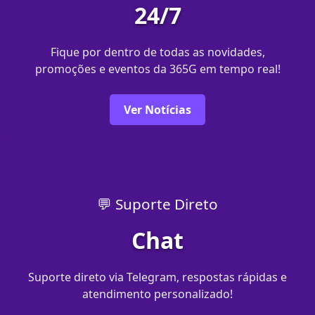
24/7
Fique por dentro de todas as novidades,
promoções e eventos da 365G em tempo real!
Ver Notícias
💬 Suporte Direto
Chat
Suporte direto via Telegram, respostas rápidas e
atendimento personalizado!