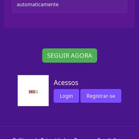
automaticamente
SEGUIR AGORA
Acessos
Login
Registrar-se