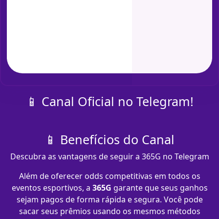
📱 Canal Oficial no Telegram!
📱 Benefícios do Canal
Descubra as vantagens de seguir a 365G no Telegram
Além de oferecer odds competitivas em todos os
eventos esportivos, a
365G
garante que seus ganhos
sejam pagos de forma rápida e segura. Você pode
sacar seus prêmios usando os mesmos métodos