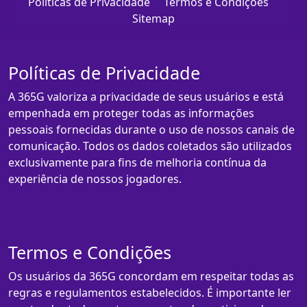
Políticas de Privacidade
Termos e Condições
Sitemap
Políticas de Privacidade
A 365G valoriza a privacidade de seus usuários e está
empenhada em proteger todas as informações
pessoais fornecidas durante o uso de nossos canais de
comunicação. Todos os dados coletados são utilizados
exclusivamente para fins de melhoria contínua da
experiência de nossos jogadores.
Termos e Condições
Os usuários da 365G concordam em respeitar todas as
regras e regulamentos estabelecidos. É importante ler