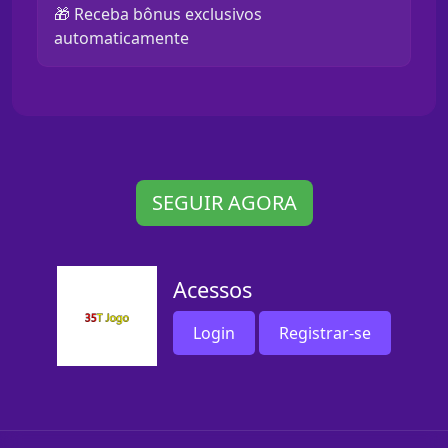
🎁 Receba bônus exclusivos
automaticamente
SEGUIR AGORA
Acessos
Login
Registrar-se