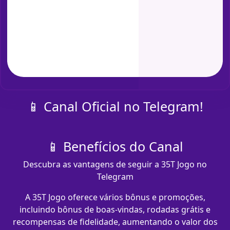
📱 Canal Oficial no Telegram!
📱 Benefícios do Canal
Descubra as vantagens de seguir a 35T Jogo no
Telegram
A 35T Jogo oferece vários bônus e promoções,
incluindo bônus de boas-vindas, rodadas grátis e
recompensas de fidelidade, aumentando o valor dos