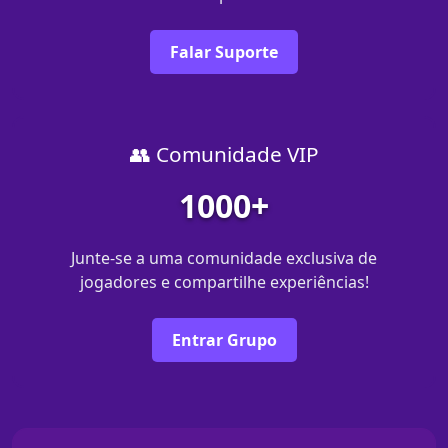
Falar Suporte
👥 Comunidade VIP
1000+
Junte-se a uma comunidade exclusiva de
jogadores e compartilhe experiências!
Entrar Grupo