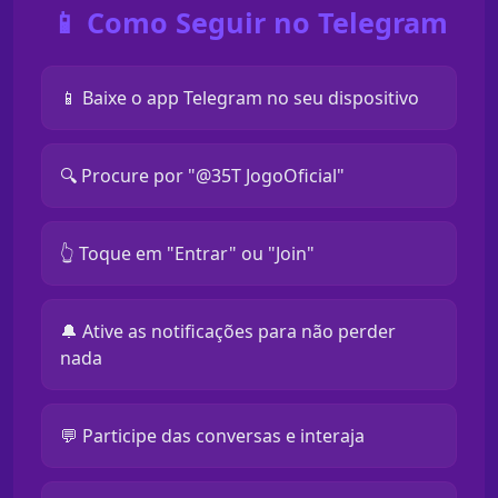
📱 Como Seguir no Telegram
📱 Baixe o app Telegram no seu dispositivo
🔍 Procure por "@35T JogoOficial"
👆 Toque em "Entrar" ou "Join"
🔔 Ative as notificações para não perder
nada
💬 Participe das conversas e interaja