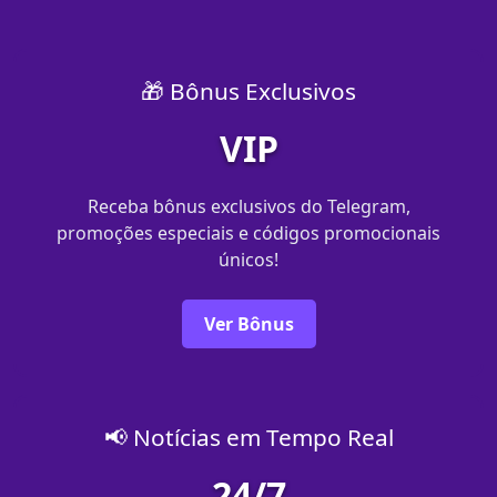
🎁 Bônus Exclusivos
VIP
Receba bônus exclusivos do Telegram,
promoções especiais e códigos promocionais
únicos!
Ver Bônus
📢 Notícias em Tempo Real
24/7