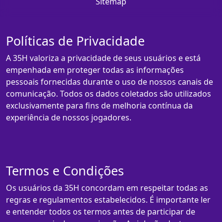
Sitemap
Políticas de Privacidade
A 35H valoriza a privacidade de seus usuários e está
empenhada em proteger todas as informações
pessoais fornecidas durante o uso de nossos canais de
comunicação. Todos os dados coletados são utilizados
exclusivamente para fins de melhoria contínua da
experiência de nossos jogadores.
Termos e Condições
Os usuários da 35H concordam em respeitar todas as
regras e regulamentos estabelecidos. É importante ler
e entender todos os termos antes de participar de