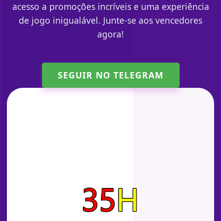
acesso a promoções incríveis e uma experiência
de jogo inigualável. Junte-se aos vencedores
agora!
SEGUIR NO TELEGRAM