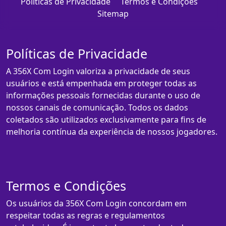
Políticas de Privacidade
Termos e Condições
Sitemap
Políticas de Privacidade
A 356X Com Login valoriza a privacidade de seus
usuários e está empenhada em proteger todas as
informações pessoais fornecidas durante o uso de
nossos canais de comunicação. Todos os dados
coletados são utilizados exclusivamente para fins de
melhoria contínua da experiência de nossos jogadores.
Termos e Condições
Os usuários da 356X Com Login concordam em
respeitar todas as regras e regulamentos