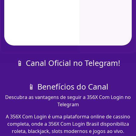
📱 Canal Oficial no Telegram!
📱 Benefícios do Canal
Descubra as vantagens de seguir a 356X Com Login no
Telegram
A 356X Com Login é uma plataforma online de cassino
completa, onde a 356X Com Login Brasil disponibiliza
roleta, blackjack, slots modernos e jogos ao vivo.