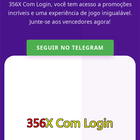
356X Com Login, você tem acesso a promoções
incríveis e uma experiência de jogo inigualável.
Junte-se aos vencedores agora!
SEGUIR NO TELEGRAM