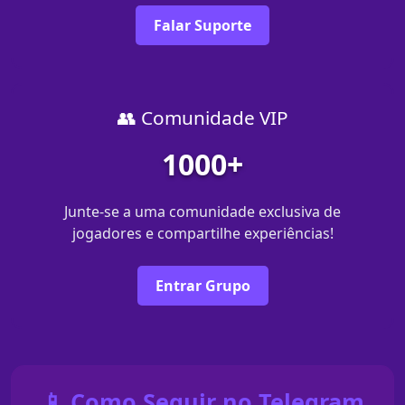
Falar Suporte
👥 Comunidade VIP
1000+
Junte-se a uma comunidade exclusiva de
jogadores e compartilhe experiências!
Entrar Grupo
📱 Como Seguir no Telegram