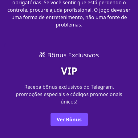
obrigatórias. Se você sentir que está perdendo o
controle, procure ajuda profissional. O jogo deve ser
uma forma de entretenimento, não uma fonte de
problemas.
🎁 Bônus Exclusivos
VIP
Receba bônus exclusivos do Telegram,
promoções especiais e códigos promocionais
únicos!
Ver Bônus