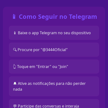
📱 Como Seguir no Telegram
📱 Baixe o app Telegram no seu dispositivo
🔍 Procure por "@3444Oficial"
👆 Toque em "Entrar" ou "Join"
🔔 Ative as notificações para não perder
nada
💬 Participe das conversas e interaja