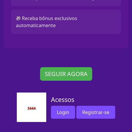
🎁 Receba bônus exclusivos
automaticamente
SEGUIR AGORA
Acessos
Login
Registrar-se