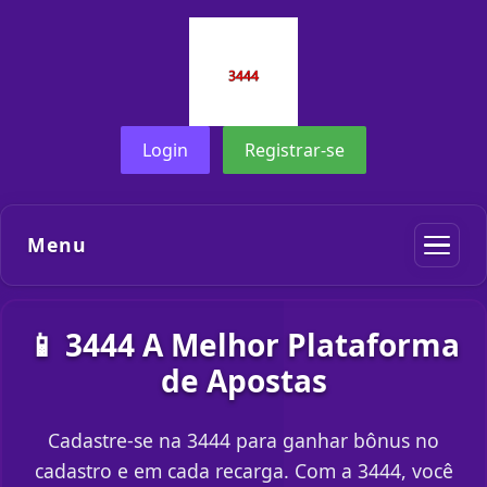
Login
Registrar-se
Menu
📱 3444 A Melhor Plataforma
de Apostas
Cadastre-se na 3444 para ganhar bônus no
cadastro e em cada recarga. Com a 3444, você