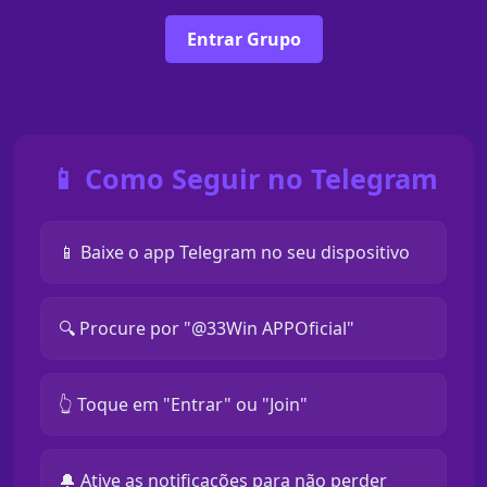
Entrar Grupo
📱 Como Seguir no Telegram
📱 Baixe o app Telegram no seu dispositivo
🔍 Procure por "@33Win APPOficial"
👆 Toque em "Entrar" ou "Join"
🔔 Ative as notificações para não perder