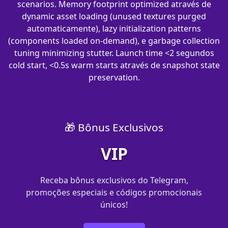
scenarios. Memory footprint optimized através de
dynamic asset loading (unused textures purged
automaticamente), lazy initialization patterns
(components loaded on-demand), e garbage collection
tuning minimizing stutter. Launch time <2 segundos
cold start, <0.5s warm starts através de snapshot state
preservation.
🎁 Bônus Exclusivos
VIP
Receba bônus exclusivos do Telegram,
promoções especiais e códigos promocionais
únicos!