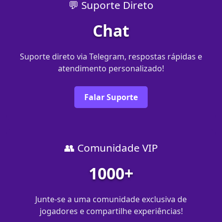
💬 Suporte Direto
Chat
Suporte direto via Telegram, respostas rápidas e
atendimento personalizado!
Falar Suporte
👥 Comunidade VIP
1000+
Junte-se a uma comunidade exclusiva de
jogadores e compartilhe experiências!