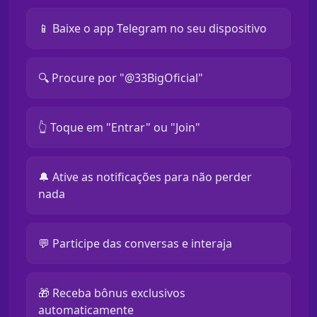
📱 Baixe o app Telegram no seu dispositivo
🔍 Procure por "@33BigOficial"
👆 Toque em "Entrar" ou "Join"
🔔 Ative as notificações para não perder
nada
💬 Participe das conversas e interaja
🎁 Receba bônus exclusivos
automaticamente