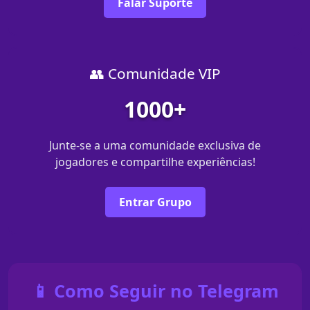
Falar Suporte
👥 Comunidade VIP
1000+
Junte-se a uma comunidade exclusiva de
jogadores e compartilhe experiências!
Entrar Grupo
📱 Como Seguir no Telegram