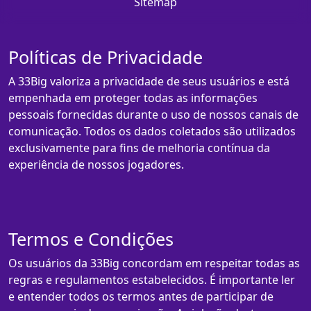
Sitemap
Políticas de Privacidade
A 33Big valoriza a privacidade de seus usuários e está
empenhada em proteger todas as informações
pessoais fornecidas durante o uso de nossos canais de
comunicação. Todos os dados coletados são utilizados
exclusivamente para fins de melhoria contínua da
experiência de nossos jogadores.
Termos e Condições
Os usuários da 33Big concordam em respeitar todas as
regras e regulamentos estabelecidos. É importante ler
e entender todos os termos antes de participar de