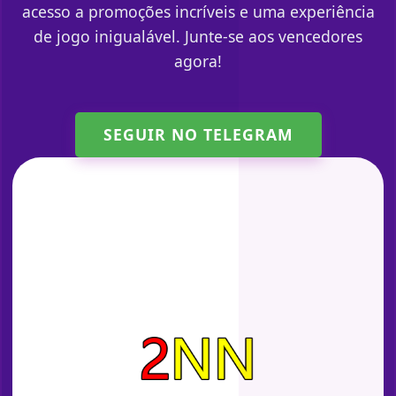
acesso a promoções incríveis e uma experiência
de jogo inigualável. Junte-se aos vencedores
agora!
SEGUIR NO TELEGRAM