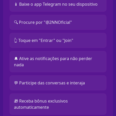
📱 Baixe o app Telegram no seu dispositivo
🔍 Procure por "@2NNOficial"
👆 Toque em "Entrar" ou "Join"
🔔 Ative as notificações para não perder
nada
💬 Participe das conversas e interaja
🎁 Receba bônus exclusivos
automaticamente