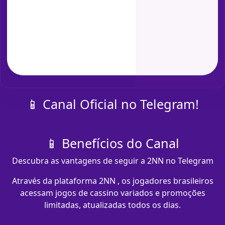
📱 Canal Oficial no Telegram!
📱 Benefícios do Canal
Descubra as vantagens de seguir a 2NN no Telegram
Através da plataforma 2NN , os jogadores brasileiros
acessam jogos de cassino variados e promoções
limitadas, atualizadas todos os dias.