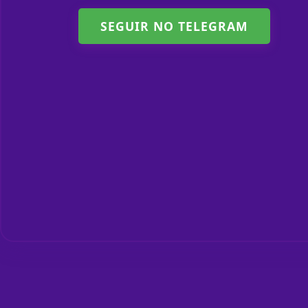
SEGUIR NO TELEGRAM