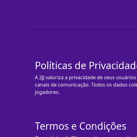
Políticas de Privacida
A 2JJ valoriza a privacidade de seus usuár
canais de comunicação. Todos os dados cole
jogadores.
Termos e Condições