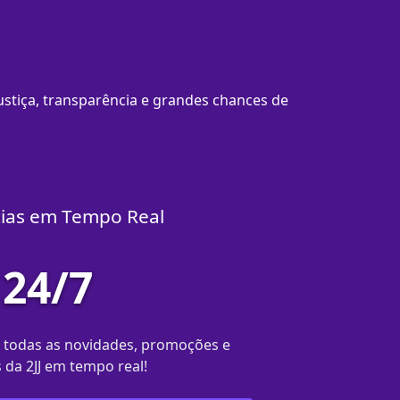
justiça, transparência e grandes chances de
cias em Tempo Real
24/7
e todas as novidades, promoções e
 da 2JJ em tempo real!