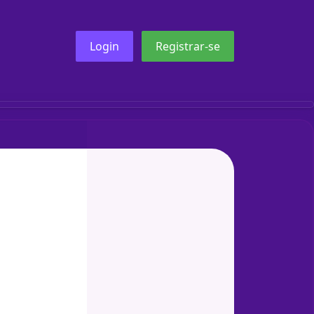
Login
Registrar-se