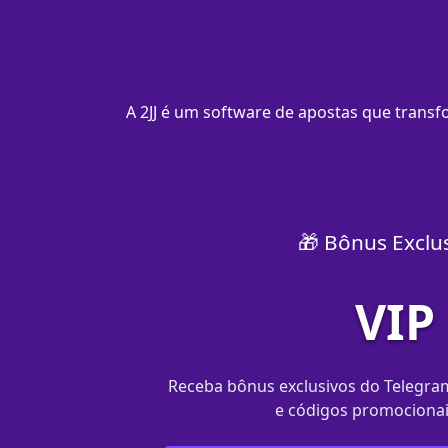
A 2JJ é um software de apostas que transfo
🎁 Bônus Exclu
VIP
Receba bônus exclusivos do Telegra
e códigos promocionai