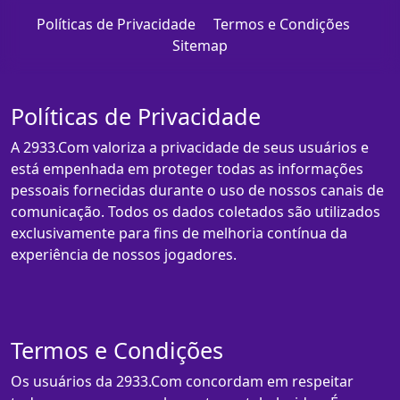
Políticas de Privacidade
Termos e Condições
Sitemap
Políticas de Privacidade
A 2933.Com valoriza a privacidade de seus usuários e
está empenhada em proteger todas as informações
pessoais fornecidas durante o uso de nossos canais de
comunicação. Todos os dados coletados são utilizados
exclusivamente para fins de melhoria contínua da
experiência de nossos jogadores.
Termos e Condições
Os usuários da 2933.Com concordam em respeitar