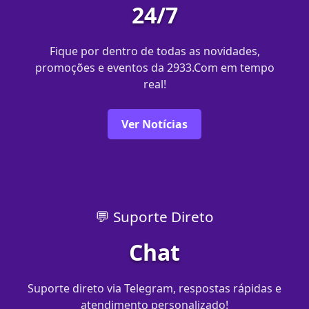
24/7
Fique por dentro de todas as novidades,
promoções e eventos da 2933.Com em tempo
real!
Ver Notícias
💬 Suporte Direto
Chat
Suporte direto via Telegram, respostas rápidas e
atendimento personalizado!