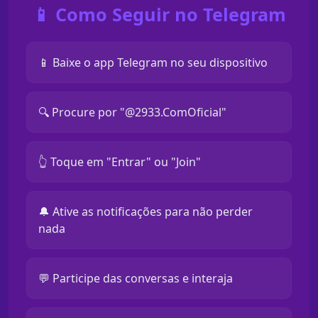
📱 Como Seguir no Telegram
📱 Baixe o app Telegram no seu dispositivo
🔍 Procure por "@2933.ComOficial"
👆 Toque em "Entrar" ou "Join"
🔔 Ative as notificações para não perder
nada
💬 Participe das conversas e interaja