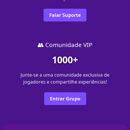
Falar Suporte
👥 Comunidade VIP
1000+
Junte-se a uma comunidade exclusiva de
jogadores e compartilhe experiências!
Entrar Grupo