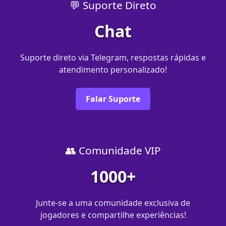
💬 Suporte Direto
Chat
Suporte direto via Telegram, respostas rápidas e
atendimento personalizado!
Falar Suporte
👥 Comunidade VIP
1000+
Junte-se a uma comunidade exclusiva de
jogadores e compartilhe experiências!