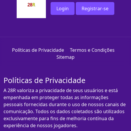
Login
Registrar-se
Políticas de Privacidade
Termos e Condições
Sitemap
Políticas de Privacidade
A 28R valoriza a privacidade de seus usuários e está
empenhada em proteger todas as informações
pessoais fornecidas durante o uso de nossos canais de
comunicação. Todos os dados coletados são utilizados
exclusivamente para fins de melhoria contínua da
experiência de nossos jogadores.