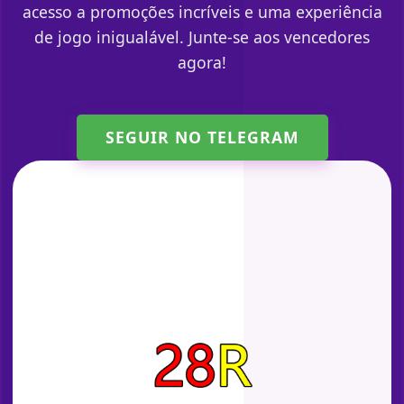
acesso a promoções incríveis e uma experiência
de jogo inigualável. Junte-se aos vencedores
agora!
SEGUIR NO TELEGRAM