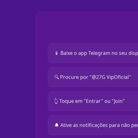
📱 Baixe o app Telegram no seu disp
🔍 Procure por "@27G VipOficial"
👆 Toque em "Entrar" ou "Join"
🔔 Ative as notificações para não p