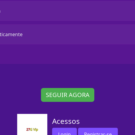
a
aticamente
SEGUIR AGORA
Acessos
Login
Registrar-se