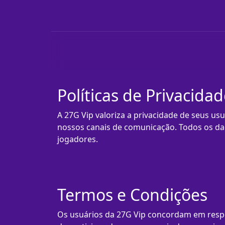
Políticas de Privacida
A 27G Vip valoriza a privacidade de seus u
nossos canais de comunicação. Todos os dad
jogadores.
Termos e Condições
Os usuários da 27G Vip concordam em respei