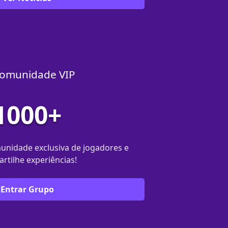
Comunidade VIP
1000+
unidade exclusiva de jogadores e
rtilhe experiências!
Entrar Grupo