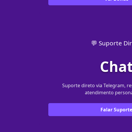
💬 Suporte Di
Cha
Suporte direto via Telegram, r
atendimento persona
Falar Suport