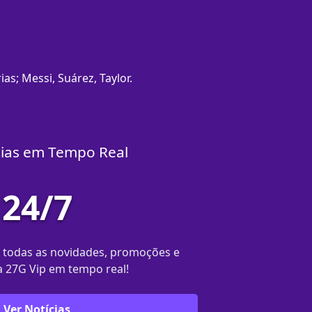
ias; Messi, Suárez, Taylor.
cias em Tempo Real
24/7
e todas as novidades, promoções e
a 27G Vip em tempo real!
Ver Notícias