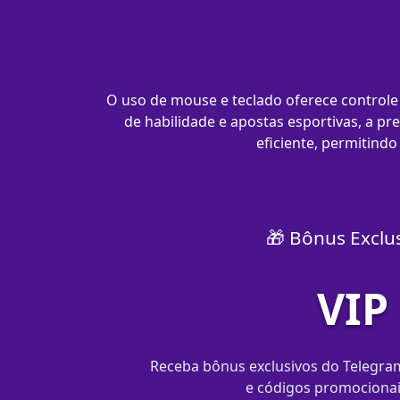
O uso de mouse e teclado oferece controle
de habilidade e apostas esportivas, a p
eficiente, permitind
🎁 Bônus Exclu
VIP
Receba bônus exclusivos do Telegra
e códigos promocionai