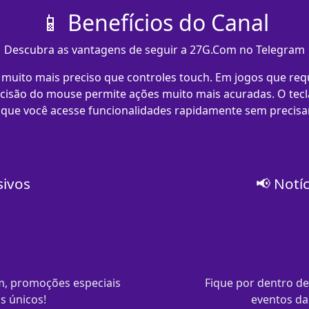
📱 Benefícios do Canal
Descubra as vantagens de seguir a 27G.Com no Telegram
 muito mais preciso que controles touch. Em jogos que r
recisão do mouse permite ações muito mais acuradas. O tec
o que você acesse funcionalidades rapidamente sem precis
sivos
📢 Notí
m, promoções especiais
Fique por dentro d
s únicos!
eventos da