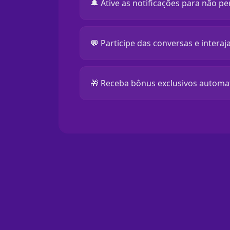
🔔 Ative as notificações para não p
💬 Participe das conversas e interaj
🎁 Receba bônus exclusivos autom