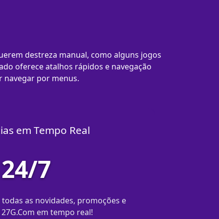
equerem destreza manual, como alguns jogos
lado oferece atalhos rápidos e navegação
ar navegar por menus.
cias em Tempo Real
24/7
e todas as novidades, promoções e
 27G.Com em tempo real!