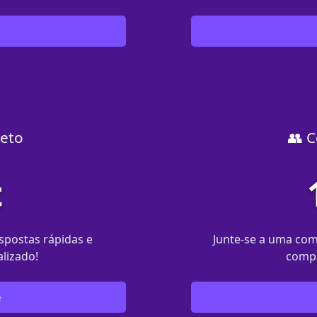
reto
👥 
t
espostas rápidas e
Junte-se a uma com
lizado!
compa
e