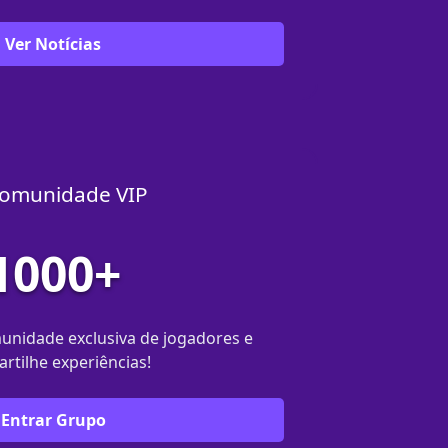
Ver Notícias
Comunidade VIP
1000+
unidade exclusiva de jogadores e
rtilhe experiências!
Entrar Grupo