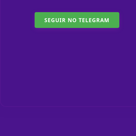
SEGUIR NO TELEGRAM