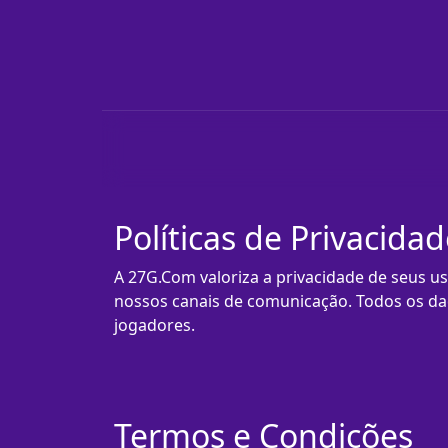
Políticas de Privacida
A 27G.Com valoriza a privacidade de seus 
nossos canais de comunicação. Todos os dad
jogadores.
Termos e Condições