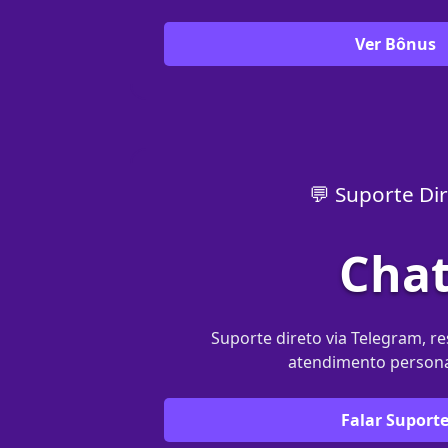
Ver Bônus
💬 Suporte Di
Cha
Suporte direto via Telegram, r
atendimento persona
Falar Suport