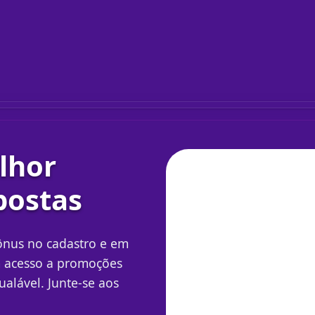
lhor
postas
ônus no cadastro e em
m acesso a promoções
ualável. Junte-se aos