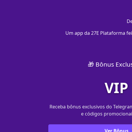
De
Um app da 27E Plataforma feit
🎁 Bônus Exclu
VIP
Receba bônus exclusivos do Telegra
e códigos promocionai
Ver Bônus