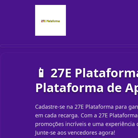
📱 27E Plataform
Plataforma de A
Cadastre-se na 27E Plataforma para ga
em cada recarga. Com a 27E Plataforma
promoções incríveis e uma experiência d
Junte-se aos vencedores agora!