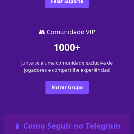
Falar Suporte
👥 Comunidade VIP
1000+
Junte-se a uma comunidade exclusiva de
jogadores e compartilhe experiências!
Entrar Grupo
📱 Como Seguir no Telegram