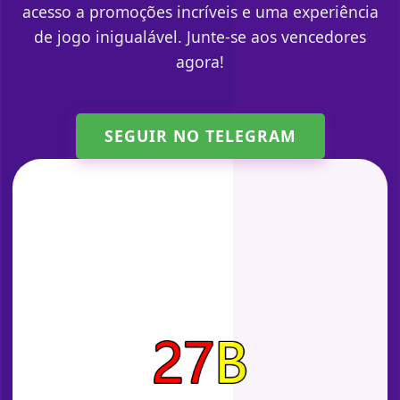
acesso a promoções incríveis e uma experiência
de jogo inigualável. Junte-se aos vencedores
agora!
SEGUIR NO TELEGRAM