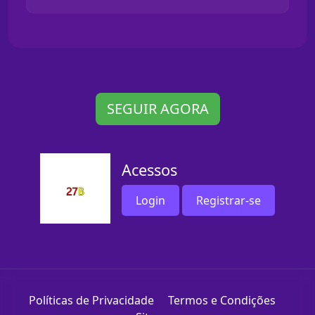
SEGUIR AGORA
Acessos
Login
Registrar-se
Políticas de Privacidade
Termos e Condições