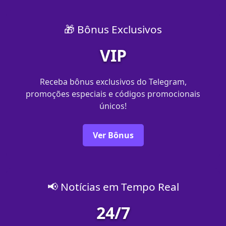
🎁 Bônus Exclusivos
VIP
Receba bônus exclusivos do Telegram,
promoções especiais e códigos promocionais
únicos!
Ver Bônus
📢 Notícias em Tempo Real
24/7