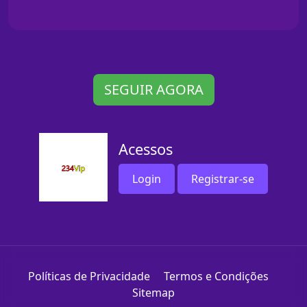
SEGUIR AGORA
Acessos
Login
Registrar-se
Políticas de Privacidade
Termos e Condições
Sitemap