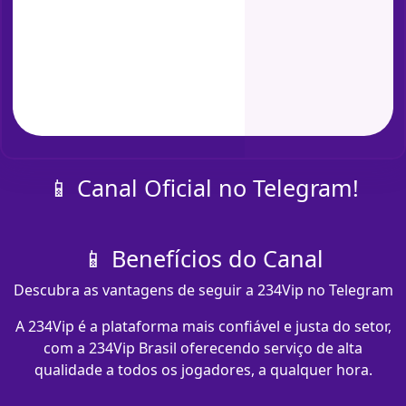
📱 Canal Oficial no Telegram!
📱 Benefícios do Canal
Descubra as vantagens de seguir a 234Vip no Telegram
A 234Vip é a plataforma mais confiável e justa do setor,
com a 234Vip Brasil oferecendo serviço de alta
qualidade a todos os jogadores, a qualquer hora.