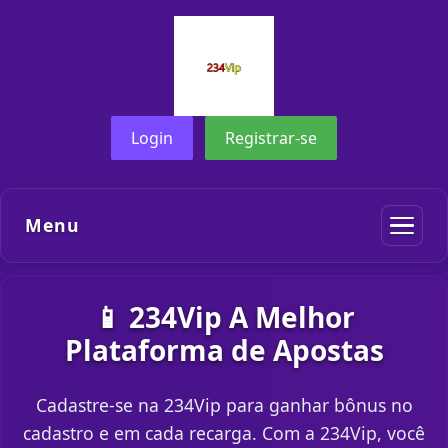
Login
Registrar-se
Menu
📱 234Vip A Melhor
Plataforma de Apostas
Cadastre-se na 234Vip para ganhar bônus no
cadastro e em cada recarga. Com a 234Vip, você