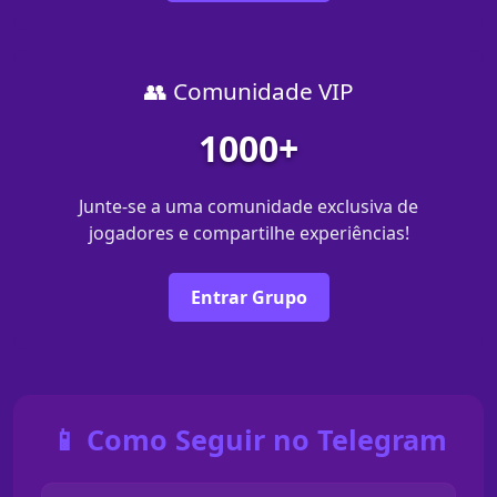
👥 Comunidade VIP
1000+
Junte-se a uma comunidade exclusiva de
jogadores e compartilhe experiências!
Entrar Grupo
📱 Como Seguir no Telegram