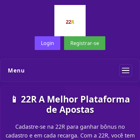
Login
Registrar-se
Menu
📱 22R A Melhor Plataforma
de Apostas
Cadastre-se na 22R para ganhar bônus no
cadastro e em cada recarga. Com a 22R, você tem