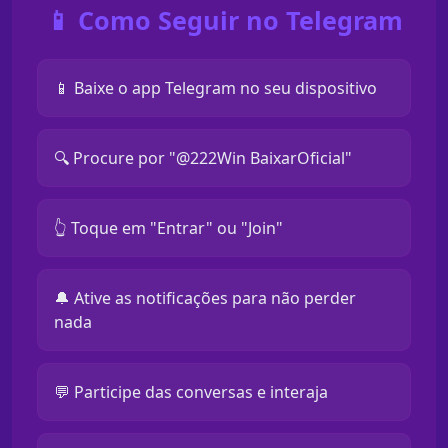
📱 Como Seguir no Telegram
📱 Baixe o app Telegram no seu dispositivo
🔍 Procure por "@222Win BaixarOficial"
👆 Toque em "Entrar" ou "Join"
🔔 Ative as notificações para não perder
nada
💬 Participe das conversas e interaja