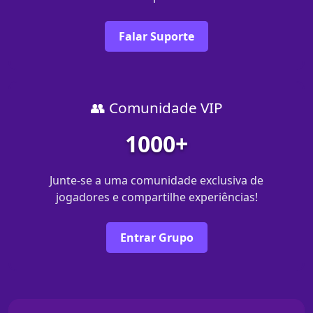
Falar Suporte
👥 Comunidade VIP
1000+
Junte-se a uma comunidade exclusiva de
jogadores e compartilhe experiências!
Entrar Grupo