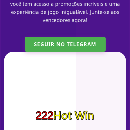
você tem acesso a promoções incríveis e uma
experiência de jogo inigualável. Junte-se aos
vencedores agora!
SEGUIR NO TELEGRAM