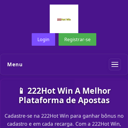
Login
Registrar-se
Menu
📱 222Hot Win A Melhor
Plataforma de Apostas
Cadastre-se na 222Hot Win para ganhar bônus no
cadastro e em cada recarga. Com a 222Hot Win,