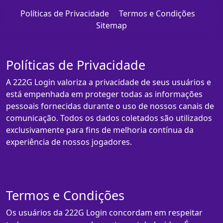
Políticas de Privacidade
Termos e Condições
Sitemap
Políticas de Privacidade
A 222G Login valoriza a privacidade de seus usuários e
está empenhada em proteger todas as informações
pessoais fornecidas durante o uso de nossos canais de
comunicação. Todos os dados coletados são utilizados
exclusivamente para fins de melhoria contínua da
experiência de nossos jogadores.
Termos e Condições
Os usuários da 222G Login concordam em respeitar