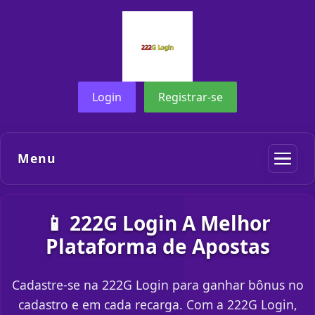
Login
Registrar-se
Menu
📱 222G Login A Melhor
Plataforma de Apostas
Cadastre-se na 222G Login para ganhar bônus no
cadastro e em cada recarga. Com a 222G Login,