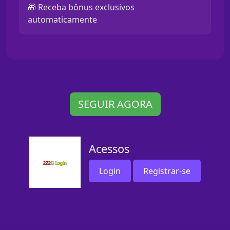
🎁 Receba bônus exclusivos
automaticamente
SEGUIR AGORA
Acessos
Login
Registrar-se