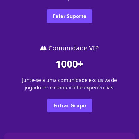
Falar Suporte
👥 Comunidade VIP
1000+
Junte-se a uma comunidade exclusiva de
jogadores e compartilhe experiências!
Entrar Grupo