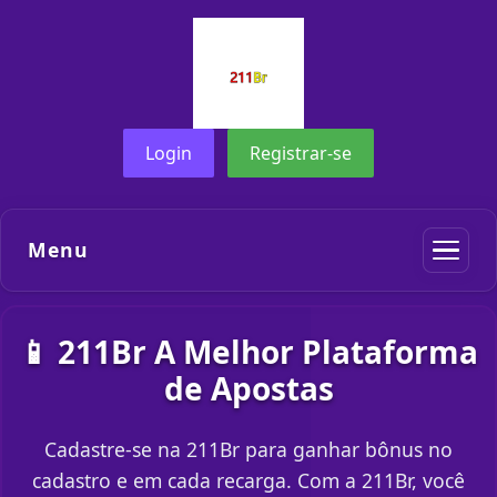
Login
Registrar-se
Menu
📱 211Br A Melhor Plataforma
de Apostas
Cadastre-se na 211Br para ganhar bônus no
cadastro e em cada recarga. Com a 211Br, você