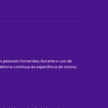
s pessoais fornecidas durante o uso de
elhoria contínua da experiência de nossos