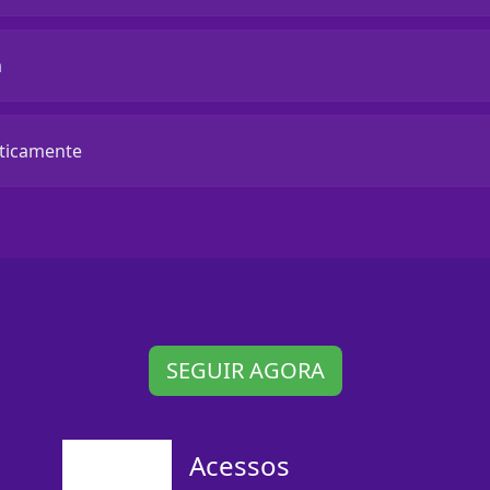
a
aticamente
SEGUIR AGORA
Acessos