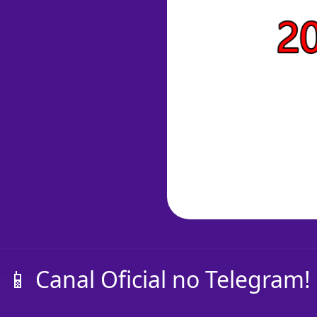
📱 Canal Oficial no Telegram!