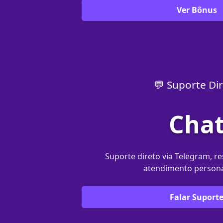
Ver Bônus
💬 Suporte Di
Cha
Suporte direto via Telegram, r
atendimento persona
Falar Suport