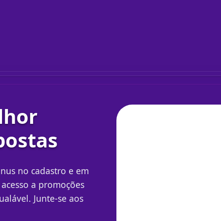
lhor
postas
nus no cadastro e em
 acesso a promoções
ualável. Junte-se aos