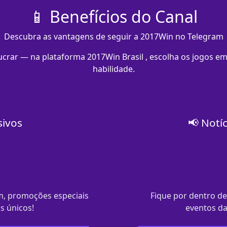
📱 Benefícios do Canal
Descubra as vantagens de seguir a 2017Win no Telegram
ucrar — na plataforma 2017Win Brasil , escolha os jogos e
habilidade.
sivos
📢 Notí
m, promoções especiais
Fique por dentro d
s únicos!
eventos da