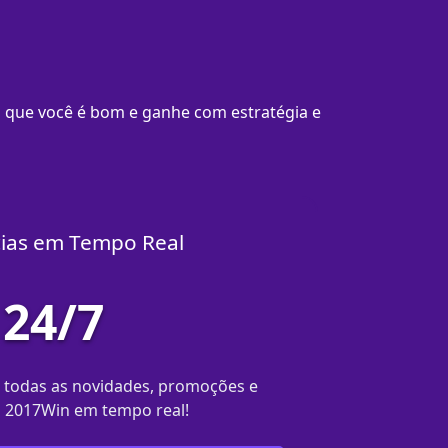
m que você é bom e ganhe com estratégia e
cias em Tempo Real
24/7
e todas as novidades, promoções e
 2017Win em tempo real!