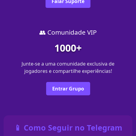
Falar Suporte
👥 Comunidade VIP
1000+
Junte-se a uma comunidade exclusiva de
jogadores e compartilhe experiências!
Entrar Grupo
📱 Como Seguir no Telegram