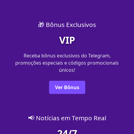
🎁 Bônus Exclusivos
VIP
Receba bônus exclusivos do Telegram,
promoções especiais e códigos promocionais
únicos!
Ver Bônus
📢 Notícias em Tempo Real
24/7