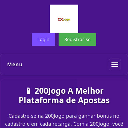
Login
Registrar-se
Menu
📱 200Jogo A Melhor
Plataforma de Apostas
Cadastre-se na 200Jogo para ganhar bônus no
cadastro e em cada recarga. Com a 200Jogo, você