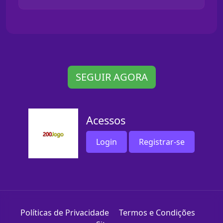
SEGUIR AGORA
Acessos
Login
Registrar-se
Políticas de Privacidade
Termos e Condições