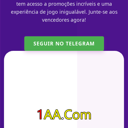
tem acesso a promoções incríveis e uma
experiência de jogo inigualável. Junte-se aos
vencedores agora!
SEGUIR NO TELEGRAM