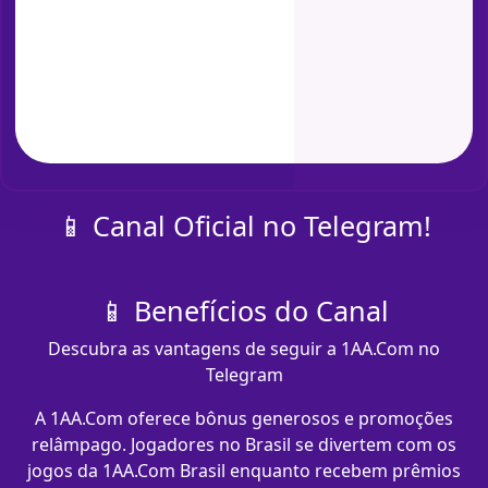
📱 Canal Oficial no Telegram!
📱 Benefícios do Canal
Descubra as vantagens de seguir a 1AA.Com no
Telegram
A 1AA.Com oferece bônus generosos e promoções
relâmpago. Jogadores no Brasil se divertem com os
jogos da 1AA.Com Brasil enquanto recebem prêmios