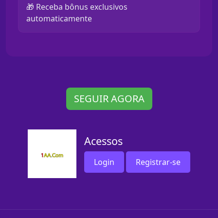
🎁 Receba bônus exclusivos
automaticamente
SEGUIR AGORA
Acessos
Login
Registrar-se