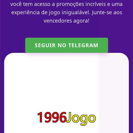
você tem acesso a promoções incríveis e uma
experiência de jogo inigualável. Junte-se aos
vencedores agora!
SEGUIR NO TELEGRAM