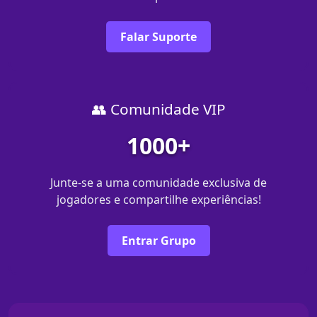
Falar Suporte
👥 Comunidade VIP
1000+
Junte-se a uma comunidade exclusiva de
jogadores e compartilhe experiências!
Entrar Grupo