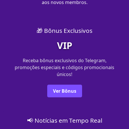
aos novos membros.
🎁 Bônus Exclusivos
VIP
Receba bônus exclusivos do Telegram,
promoções especiais e códigos promocionais
únicos!
Ver Bônus
📢 Notícias em Tempo Real