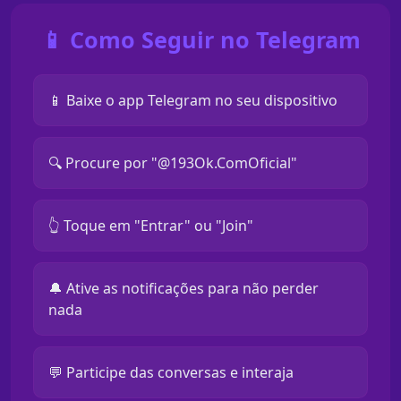
📱 Como Seguir no Telegram
📱 Baixe o app Telegram no seu dispositivo
🔍 Procure por "@193Ok.ComOficial"
👆 Toque em "Entrar" ou "Join"
🔔 Ative as notificações para não perder
nada
💬 Participe das conversas e interaja