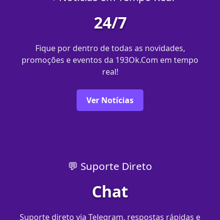
24/7
Fique por dentro de todas as novidades,
promoções e eventos da 193Ok.Com em tempo
real!
Ver Notícias
💬 Suporte Direto
Chat
Suporte direto via Telegram, respostas rápidas e