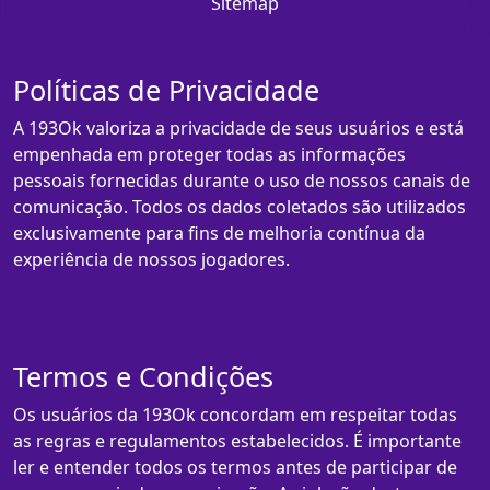
Sitemap
Políticas de Privacidade
A 193Ok valoriza a privacidade de seus usuários e está
empenhada em proteger todas as informações
pessoais fornecidas durante o uso de nossos canais de
comunicação. Todos os dados coletados são utilizados
exclusivamente para fins de melhoria contínua da
experiência de nossos jogadores.
Termos e Condições
Os usuários da 193Ok concordam em respeitar todas
as regras e regulamentos estabelecidos. É importante
ler e entender todos os termos antes de participar de