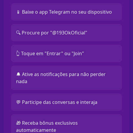
📱 Baixe o app Telegram no seu dispositivo
🔍 Procure por "@193OkOficial"
👆 Toque em "Entrar" ou "Join"
🔔 Ative as notificações para não perder
nada
💬 Participe das conversas e interaja
🎁 Receba bônus exclusivos
automaticamente