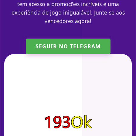
tem acesso a promoções incríveis e uma
experiência de jogo inigualável. Junte-se aos
vencedores agora!
SEGUIR NO TELEGRAM