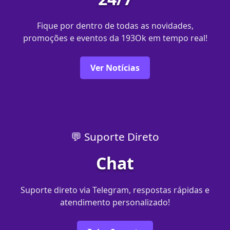
Fique por dentro de todas as novidades,
promoções e eventos da 193Ok em tempo real!
Ver Notícias
💬 Suporte Direto
Chat
Suporte direto via Telegram, respostas rápidas e
atendimento personalizado!