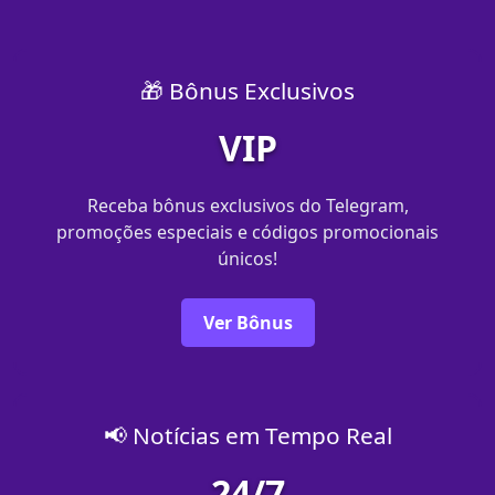
🎁 Bônus Exclusivos
VIP
Receba bônus exclusivos do Telegram,
promoções especiais e códigos promocionais
únicos!
Ver Bônus
📢 Notícias em Tempo Real
24/7