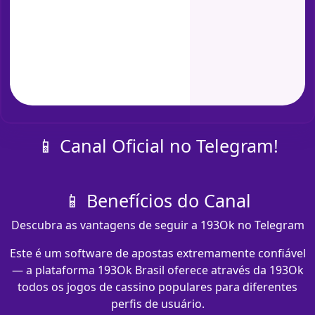
📱 Canal Oficial no Telegram!
📱 Benefícios do Canal
Descubra as vantagens de seguir a 193Ok no Telegram
Este é um software de apostas extremamente confiável
— a plataforma 193Ok Brasil oferece através da 193Ok
todos os jogos de cassino populares para diferentes
perfis de usuário.