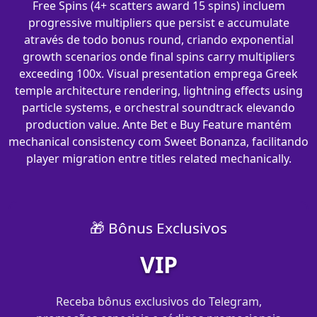
Free Spins (4+ scatters award 15 spins) incluem
progressive multipliers que persist e accumulate
através de todo bonus round, criando exponential
growth scenarios onde final spins carry multipliers
exceeding 100x. Visual presentation emprega Greek
temple architecture rendering, lightning effects using
particle systems, e orchestral soundtrack elevando
production value. Ante Bet e Buy Feature mantém
mechanical consistency com Sweet Bonanza, facilitando
player migration entre titles related mechanically.
🎁 Bônus Exclusivos
VIP
Receba bônus exclusivos do Telegram,