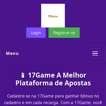
Login
Registrar-se
Menu
📱 17Game A Melhor
Plataforma de Apostas
Cadastre-se na 17Game para ganhar bônus no
cadastro e em cada recarga. Com a 17Game, você