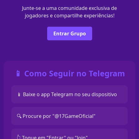
Junte-se a uma comunidade exclusiva de
jogadores e compartilhe experiências!
Entrar Grupo
📱 Como Seguir no Telegram
📱 Baixe o app Telegram no seu dispositivo
🔍 Procure por "@17GameOficial"
👆 Toque em "Entrar" ou "Join"