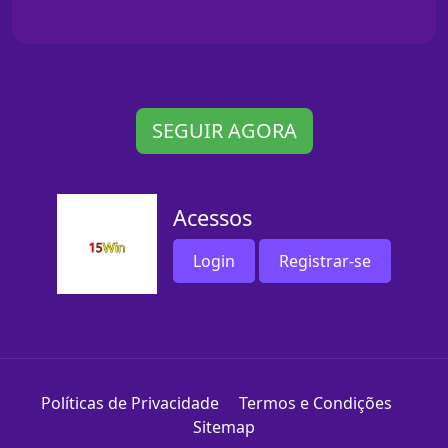
SEGUIR AGORA
Acessos
Login
Registrar-se
Políticas de Privacidade
Termos e Condições
Sitemap