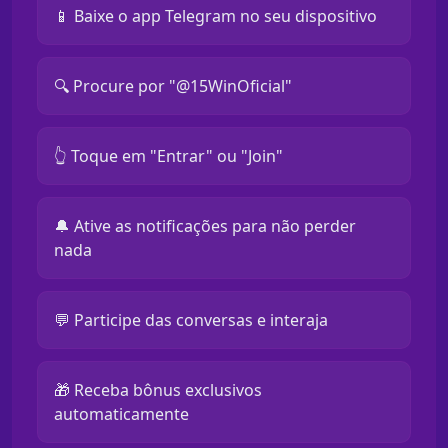
📱 Baixe o app Telegram no seu dispositivo
🔍 Procure por "@15WinOficial"
👆 Toque em "Entrar" ou "Join"
🔔 Ative as notificações para não perder
nada
💬 Participe das conversas e interaja
🎁 Receba bônus exclusivos
automaticamente