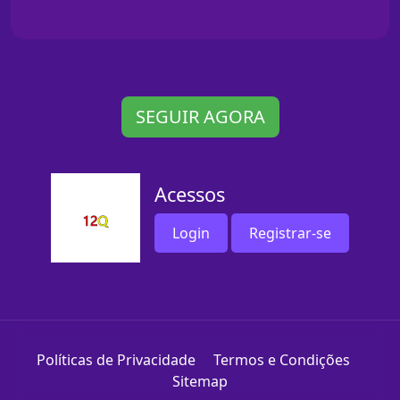
SEGUIR AGORA
Acessos
Login
Registrar-se
Políticas de Privacidade
Termos e Condições
Sitemap