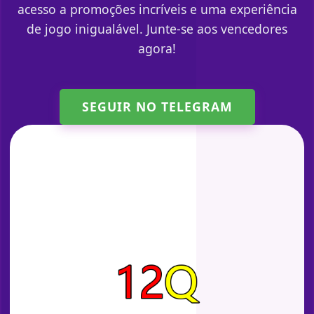
acesso a promoções incríveis e uma experiência
de jogo inigualável. Junte-se aos vencedores
agora!
SEGUIR NO TELEGRAM