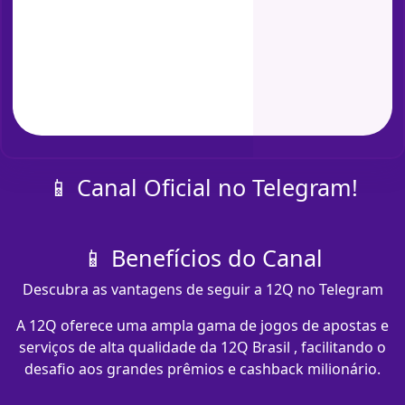
📱 Canal Oficial no Telegram!
📱 Benefícios do Canal
Descubra as vantagens de seguir a 12Q no Telegram
A 12Q oferece uma ampla gama de jogos de apostas e
serviços de alta qualidade da 12Q Brasil , facilitando o
desafio aos grandes prêmios e cashback milionário.