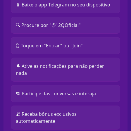
📱 Baixe o app Telegram no seu dispositivo
🔍 Procure por "@12QOficial"
👆 Toque em "Entrar" ou "Join"
🔔 Ative as notificações para não perder
nada
💬 Participe das conversas e interaja
🎁 Receba bônus exclusivos
automaticamente