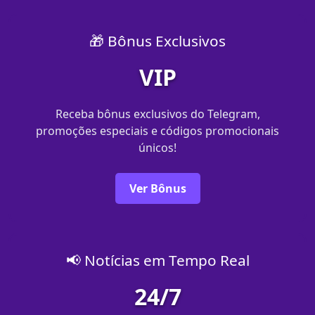
🎁 Bônus Exclusivos
VIP
Receba bônus exclusivos do Telegram,
promoções especiais e códigos promocionais
únicos!
Ver Bônus
📢 Notícias em Tempo Real
24/7