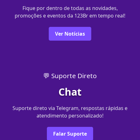
Fique por dentro de todas as novidades,
promoções e eventos da 123Br em tempo real!
Ver Notícias
💬 Suporte Direto
Chat
Suporte direto via Telegram, respostas rápidas e
atendimento personalizado!
Falar Suporte