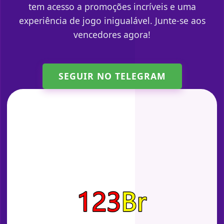
tem acesso a promoções incríveis e uma
experiência de jogo inigualável. Junte-se aos
vencedores agora!
SEGUIR NO TELEGRAM