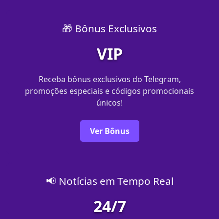
🎁 Bônus Exclusivos
VIP
Receba bônus exclusivos do Telegram,
promoções especiais e códigos promocionais
únicos!
Ver Bônus
📢 Notícias em Tempo Real
24/7