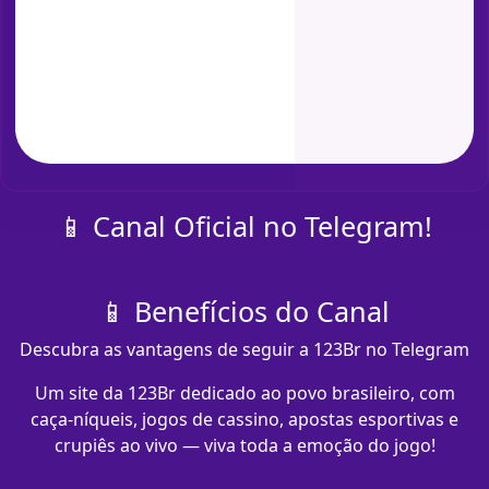
📱 Canal Oficial no Telegram!
📱 Benefícios do Canal
Descubra as vantagens de seguir a 123Br no Telegram
Um site da 123Br dedicado ao povo brasileiro, com
caça-níqueis, jogos de cassino, apostas esportivas e
crupiês ao vivo — viva toda a emoção do jogo!