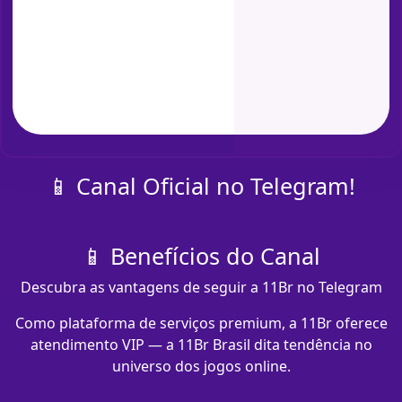
📱 Canal Oficial no Telegram!
📱 Benefícios do Canal
Descubra as vantagens de seguir a 11Br no Telegram
Como plataforma de serviços premium, a 11Br oferece
atendimento VIP — a 11Br Brasil dita tendência no
universo dos jogos online.