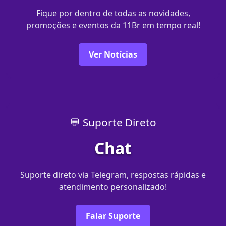
Fique por dentro de todas as novidades,
promoções e eventos da 11Br em tempo real!
Ver Notícias
💬 Suporte Direto
Chat
Suporte direto via Telegram, respostas rápidas e
atendimento personalizado!
Falar Suporte